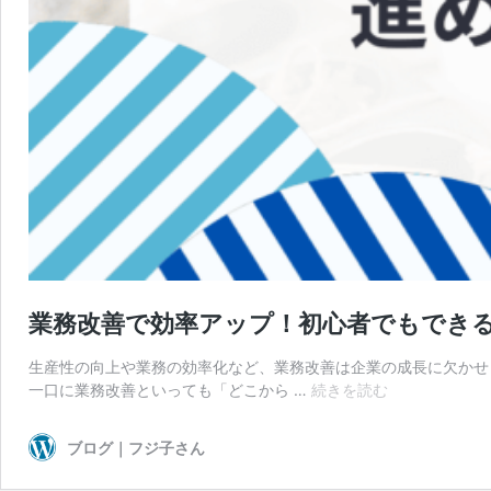
業務改善で効率アップ！初心者でもでき
生産性の向上や業務の効率化など、業務改善は企業の成長に欠かせ
業
一口に業務改善といっても「どこから …
続きを読む
務
改
ブログ｜フジ子さん
善
で