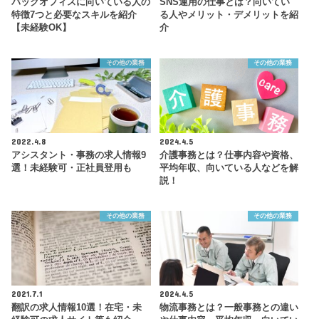
バックオフィスに向いている人の
SNS運用の仕事とは？向いてい
特徴7つと必要なスキルを紹介
る人やメリット・デメリットを紹
【未経験OK】
介
その他の業務
その他の業務
2022.4.8
2024.4.5
アシスタント・事務の求人情報9
介護事務とは？仕事内容や資格、
選！未経験可・正社員登用も
平均年収、向いている人などを解
説！
その他の業務
その他の業務
2021.7.1
2024.4.5
翻訳の求人情報10選！在宅・未
物流事務とは？一般事務との違い