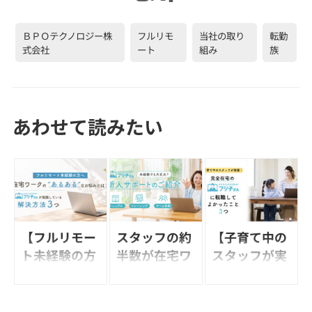
ＢＰＯテクノロジー株
フルリモ
当社の取り
転勤
式会社
ート
組み
族
あわせて読みたい
【フルリモー
スタッフの約
【子育て中の
ト未経験の方
半数が在宅ワ
スタッフが実
へ】在宅ワー
ーク未経験で
感！】完全在
クの“あるあ
スタート！
宅の「フジ子
る”なお悩み
【新人サポー
さん」に転職