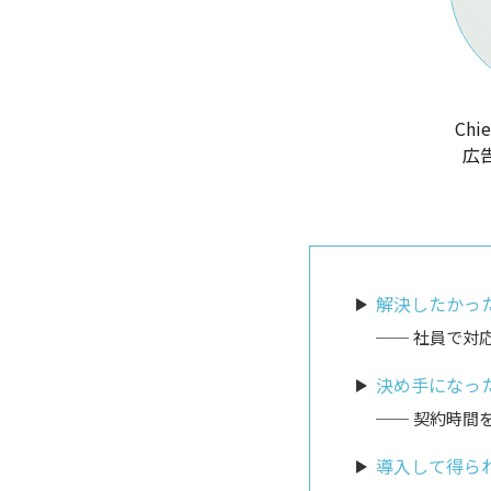
Chie
広告
解決したかっ
社員で対
決め手になっ
契約時間
導入して得ら