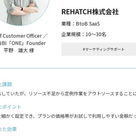
REHATCH株式会社
業種：BtoB SaaS
企業規模：10～30名
f Customer Officer ／
BI「ONE」Founder
平野 雄大 様
マーケティングサポート
た課題
応していたが、リソース不足から定例作業をアウトソースすること
たポイント
を細かく設定でき、プランの価格帯がお試しで利用しやすい金額だ
れた効果