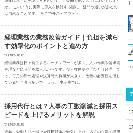
率化は本当に実現できるのか？」と疑問を抱くのではないでしょう
ト
か。 このように実際に導入を検討する際に、疑問や迷いがあるの
は自然なことです。 そこで外注・アウトソ…
経理業務の業務改善ガイド｜負担を減ら
す効率化のポイントと進め方
2025.12.23
経理業務は日々発生するルーチンワークが多く、入力作業や請求書
処理などに時間を取られがちです。少人数体制や「ひとり経理」で
は、毎月の締め処理や決算時の負担が大きく、改善の必要性を感じ
ている担当者も多いでしょう。 本記事では…
採用代行とは？人事の工数削減と採用ス
2
ピードを上げるメリットを解説
2025.12.12
2
近年、労働人口の減少や採用競争の激化により、多くの企業で採用