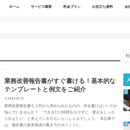
ホーム
サービス概要
料金プラン
お役立ち資料
会
サービス概要
３つのメリット
依頼の多い業務
導入事例
情報セキュリティ
会社
採用
業務改善報告書がすぐ書ける！基本的な
テンプレートと例文をご紹介
2026.07.31
業務改善報告書を上司から求められたものの、何を書けばいいのか
悩んでいませんか？ 「できるだけ時間をかけずに、要点をしっか
り伝えたい」と考えている方もいらっしゃるでしょう。 本記事で
は、報告書の基本構成や書き方のポイントに…