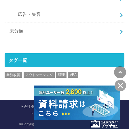
広告・集客
未分類
タグ一覧
業務改善
アウトソーシング
経理
VBA
会社概要
採用情報
お問い合わせ
利用規約
プライバシーポリシー
特定商取引法
©Copyright2026
ブログ｜フジ子さん
.All Rights Reserved.