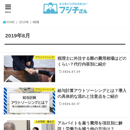
menu
HOME
2019年
08月
2019年8月
アウトソーシング
税理士に外注する際の費用相場はどの
くらい？代行内容別に紹介
2026.07.29
アウトソーシング
給与計算アウトソーシングとは？導入
の具体的な流れと注意点をご紹介
2026.02.17
人材管理・働き方
アルバイトを雇う費用を項目別に解
説！労働力を補う他の方法は？