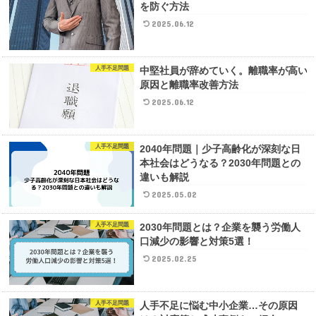
を防ぐ方法
2025.06.12
人手不足問題
中堅社員が辞めていく。離職率が高い
原因と離職率改善方法
2025.06.12
人手不足問題
2040年問題｜少子高齢化が深刻な日
本社会はどうなる？2030年問題との
違いも解説
2025.05.02
人手不足問題
2030年問題とは？企業を襲う労働人
口減少の影響と対策5選！
2025.02.25
人手不足問題
人手不足に悩む中小企業…その原因