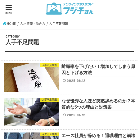
menu
HOME
人材管理・働き方
人手不足問題
人手不足問題
人手不足問題
離職率を下げたい！増加してしまう原
因と下げる方法
2025.06.12
人手不足問題
なぜ優秀な人ほど突然辞めるのか？本
質的な5つの理由と対策案
2025.06.12
人手不足問題
エース社員が辞める！退職理由と崩壊